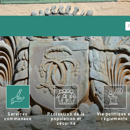
Services
Protection de la
Vie politique 
communaux
population et
règlements
sécurité