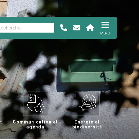
MENU
et
Communication et
Energie et
agenda
biodiversité