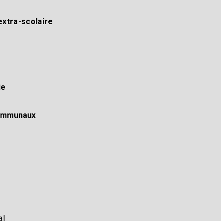
xtra-scolaire​
e​
communaux
l​