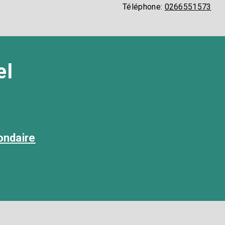
Téléphone:
0266551573​
l​
ondaire