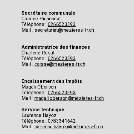
Secrétaire communale
Corinne Pichonnat​
Téléphone :
0266523393​
Mail :
secretariat@mezieres-fr.ch
Administratrice des finances
Charlène Rosat
Téléphone :
0266523393
Mail :
caisse@mezieres-fr.ch
Encaissement des impôts​
Magali Oberson
Téléphone :
0266523393​
Mail :
magali.oberson@mezieres-fr.ch
Service technique
Laurence Hayoz
Téléphone :
0783341642
Mail :
laurence.hayoz@mezieres-fr.ch