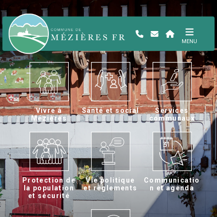
MENU
Vivre à
Santé et social
Services
Mézières
communaux
Protection de
Vie politique
Communicatio
la population
et règlements
n et agenda
et sécurité